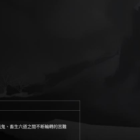
餓鬼、畜生六道之間不断輪轉的苦難