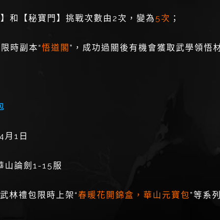
館】和【秘寶門】挑戰次數由2次，變為
5次
；
限時副本“
悟道閣
”，成功過關後有機會獲取武學領悟
包
4月1日
山論劍1-15服
武林禮包限時上架“
春暖花開錦盒，華山元寶包
”等系