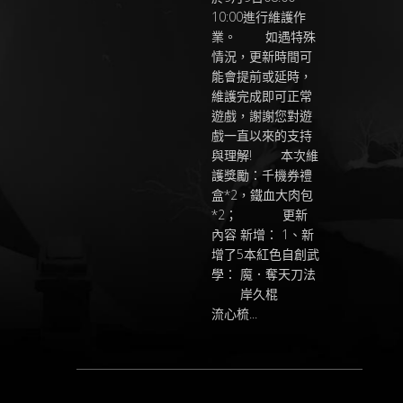
10:00進行維護作
業。 如遇特殊
情況，更新時間可
能會提前或延時，
維護完成即可正常
遊戲，謝謝您對遊
戲一直以來的支持
與理解! 本次維
護獎勵：千機券禮
盒*2，鐵血大肉包
*2； 更新
內容 新增： 1、新
增了5本紅色自創武
學： 魔．奪天刀法
岸久棍
流心梳...