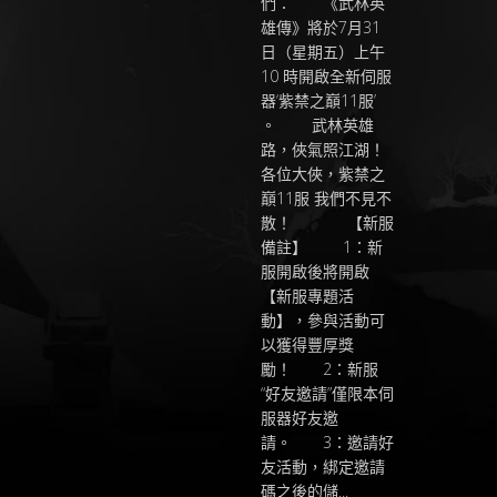
們： 《武林英
雄傳》將於7月31
日（星期五）上午
10 時開啟全新伺服
器‘紫禁之巔11服’
。 武林英雄
路，俠氣照江湖！
各位大俠，紫禁之
巔11服 我們不見不
散！ 【新服
備註】 1：新
服開啟後將開啟
【新服專題活
動】，參與活動可
以獲得豐厚獎
勵！ 2：新服
“好友邀請”僅限本伺
服器好友邀
請。 3：邀請好
友活動，綁定邀請
碼之後的儲...